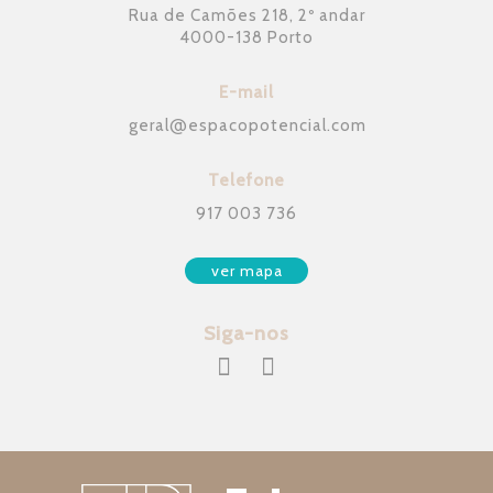
Rua de Camões 218, 2º andar
4000-138 Porto
E-mail
geral
@
espacopotencial.com
Telefone
917 003 736
ver mapa
Siga-nos