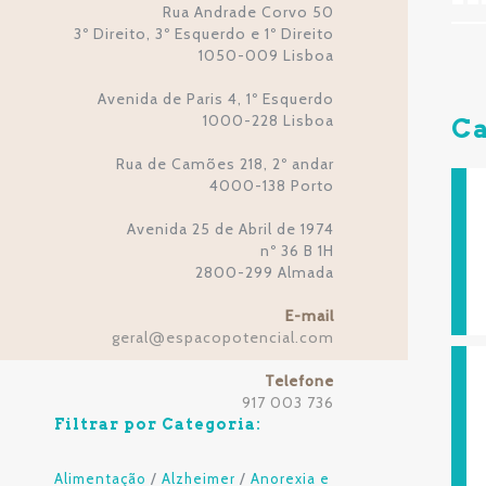
Rua Andrade Corvo 50
3º Direito, 3º Esquerdo e 1º Direito
1050-009 Lisboa
Avenida de Paris 4, 1º Esquerdo
1000-228 Lisboa
Ca
Rua de Camões 218, 2º andar
4000-138 Porto
Avenida 25 de Abril de 1974
nº 36 B 1H
2800-299 Almada
E-mail
geral
espacopotencial.com
@
Telefone
917 003 736
Filtrar por Categoria:
/
/
Alimentação
Alzheimer
Anorexia e