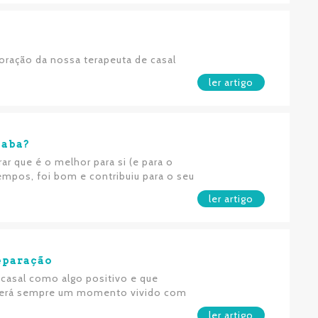
boração da nossa terapeuta de casal
ler artigo
caba?
ar que é o melhor para si (e para o
tempos, foi bom e contribuiu para o seu
ler artigo
separação
casal como algo positivo e que
o será sempre um momento vivido com
ler artigo