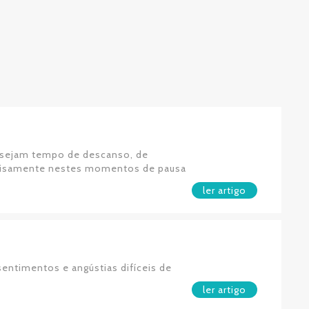
ue sejam tempo de descanso, de
precisamente nestes momentos de pausa
ler artigo
sentimentos e angústias difíceis de
ler artigo