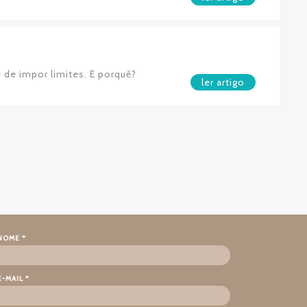
 de impor limites. E porquê?
ler artigo
NOME *
E-MAIL *