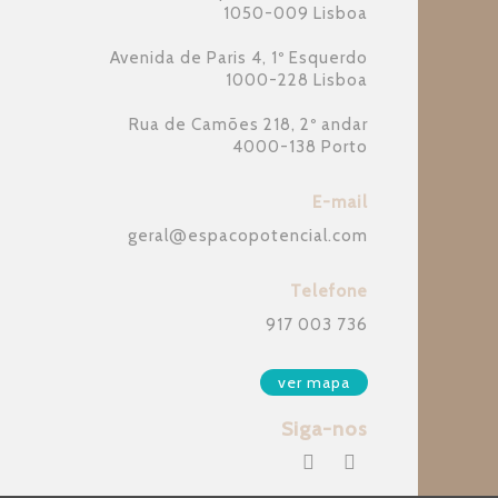
1050-009 Lisboa
Avenida de Paris 4, 1º Esquerdo
1000-228 Lisboa
Rua de Camões 218, 2º andar
4000-138 Porto
E-mail
geral
@
espacopotencial.com
Telefone
917 003 736
ver mapa
Siga-nos