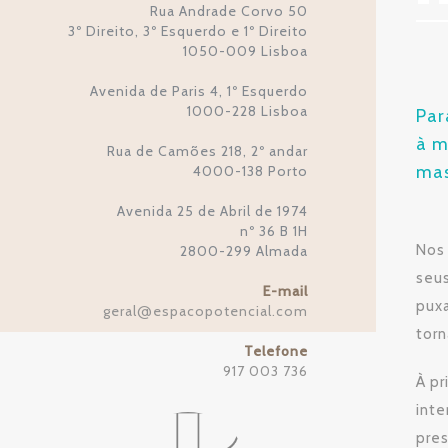
Rua Andrade Corvo 50
3º Direito, 3º Esquerdo e 1º Direito
1050-009 Lisboa
Avenida de Paris 4, 1º Esquerdo
1000-228 Lisboa
Par
à m
Rua de Camões 218, 2º andar
mas
4000-138 Porto
Avenida 25 de Abril de 1974
nº 36 B 1H
Nos 
2800-299 Almada
seus
E-mail
puxa
geral
espacopotencial.com
@
torn
Telefone
917 003 736
À pr
inte
pre