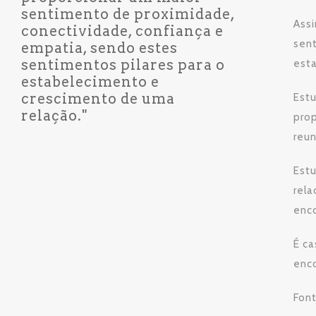
sentimento de proximidade,
Assi
conectividade, confiança e
sent
empatia, sendo estes
sentimentos pilares para o
est
estabelecimento e
crescimento de uma
Estu
relação."
prop
reun
Est
rela
enco
É ca
enco
Fon