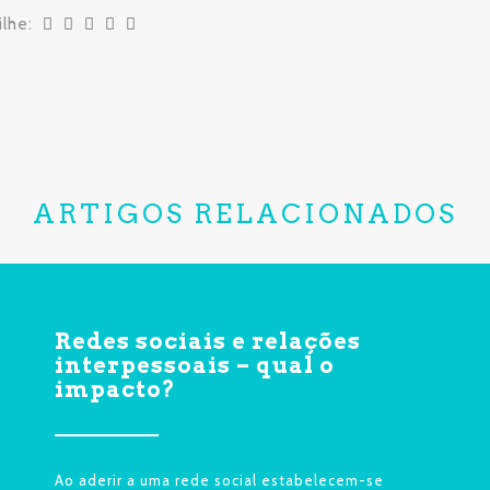
ilhe:
ARTIGOS RELACIONADOS
Redes sociais e relações
interpessoais – qual o
impacto?
Ao aderir a uma rede social estabelecem-se