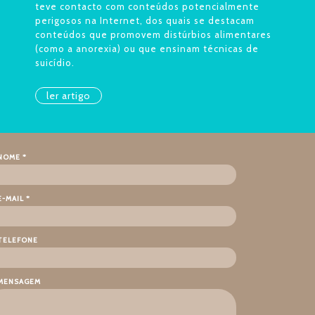
teve contacto com conteúdos potencialmente
perigosos na Internet, dos quais se destacam
conteúdos que promovem distúrbios alimentares
(como a anorexia) ou que ensinam técnicas de
suicídio.
ler artigo
NOME *
E-MAIL *
TELEFONE
MENSAGEM