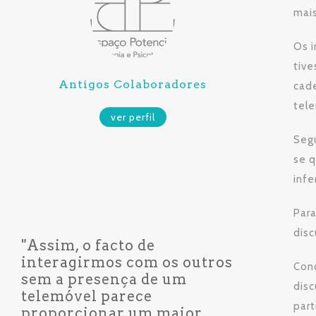
mai
Os i
tive
Antigos Colaboradores
cad
tel
ver perfil
Segu
se 
infe
Para
disc
"Assim, o facto de
interagirmos com os outros
Conc
sem a presença de um
disc
telemóvel parece
part
proporcionar um maior