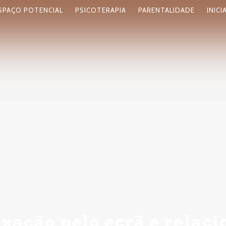
SPAÇO POTENCIAL
PSICOTERAPIA
PARENTALIDADE
INICI
ixação pelo ecrã e rela