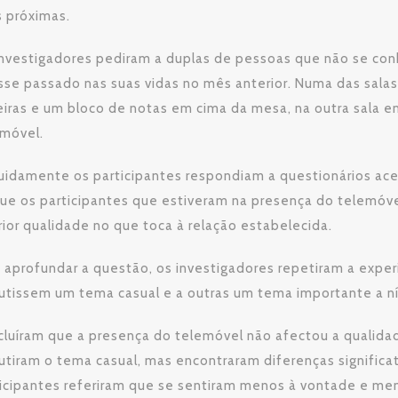
s próximas.
nvestigadores pediram a duplas de pessoas que não se con
sse passado nas suas vidas no mês anterior. Numa das sala
eiras e um bloco de notas em cima da mesa, na outra sala 
emóvel.
idamente os participantes respondiam a questionários acer
que os participantes que estiveram na presença do telemó
rior qualidade no que toca à relação estabelecida.
 aprofundar a questão, os investigadores repetiram a expe
utissem um tema casual e a outras um tema importante a ní
luíram que a presença do telemóvel não afectou a qualidad
utiram o tema casual, mas encontraram diferenças significa
icipantes referiram que se sentiram menos à vontade e me