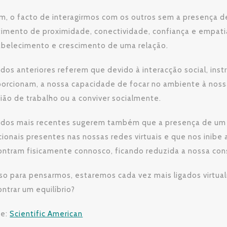
m, o facto de interagirmos com os outros sem a presença 
imento de proximidade, conectividade, confiança e empatia
abelecimento e crescimento de uma relação.
dos anteriores referem que devido à interacção social, in
orcionam, a nossa capacidade de focar no ambiente à nossa
ião de trabalho ou a conviver socialmente.
udos mais recentes sugerem também que a presença de um t
cionais presentes nas nossas redes virtuais e que nos inib
ntram fisicamente connosco, ficando reduzida a nossa cons
so para pensarmos, estaremos cada vez mais ligados virtua
ntrar um equilíbrio?
te:
Scientific American