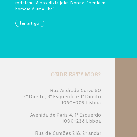
rodeiam, já nos dizia John Donne: “nenhum
homem é uma ilha”.
ler artigo
ONDE ESTAMOS?
Rua Andrade Corvo 50
3º Direito, 3º Esquerdo e 1º Direito
1050-009 Lisboa
Avenida de Paris 4, 1º Esquerdo
1000-228 Lisboa
Rua de Camões 218, 2º andar