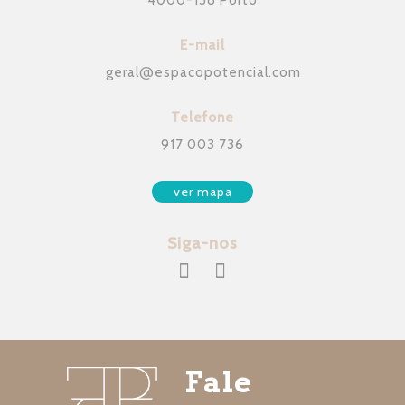
4000-138 Porto
E-mail
geral
@
espacopotencial.com
Telefone
917 003 736
ver mapa
Siga-nos
Fale