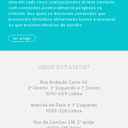
uma em cada cinco crianças/jovens já teve contacto
com conteúdos potencialmente perigosos na
Internet, dos quais se destacam conteúdos que
promovem distúrbios alimentares (como a anorexia)
ou que ensinam técnicas de suicídio.
ler artigo
ONDE ESTAMOS?
Rua Andrade Corvo 50
3º Direito, 3º Esquerdo e 1º Direito
1050-009 Lisboa
Avenida de Paris 4, 1º Esquerdo
1000-228 Lisboa
Rua de Camões 218, 2º andar