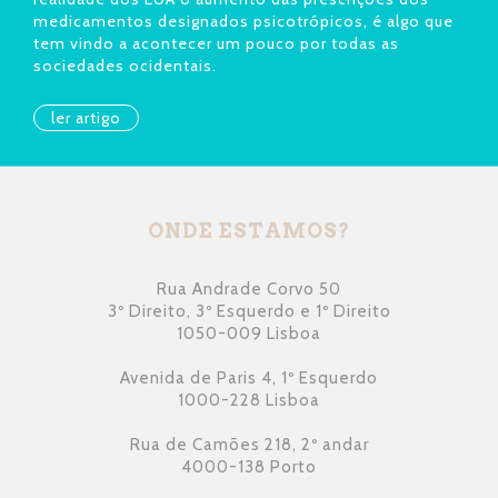
medicamentos designados psicotrópicos, é algo que
tem vindo a acontecer um pouco por todas as
sociedades ocidentais.
ler artigo
ONDE ESTAMOS?
Rua Andrade Corvo 50
3º Direito, 3º Esquerdo e 1º Direito
1050-009 Lisboa
Avenida de Paris 4, 1º Esquerdo
1000-228 Lisboa
Rua de Camões 218, 2º andar
4000-138 Porto