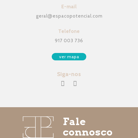
E-mail
geral
@
espacopotencial.com
Telefone
917 003 736
ver mapa
Siga-nos
Fale
connosco