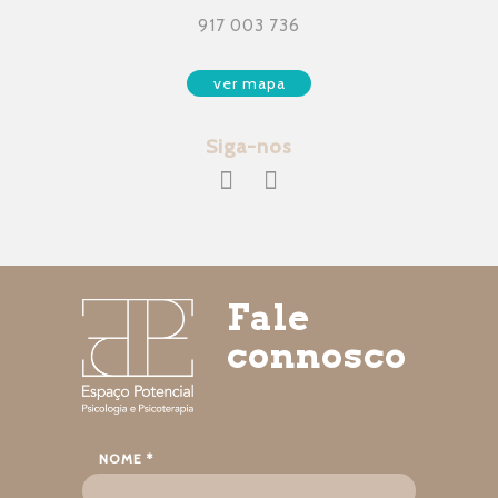
917 003 736
ver mapa
Siga-nos
Fale
connosco
NOME *