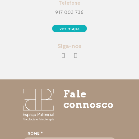
Telefone
917 003 736
ver mapa
Siga-nos
Fale
connosco
NOME *