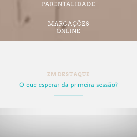
PARENTALIDADE
MARCAÇÕES
ONLINE
EM DESTAQUE
EM DESTAQUE
EM DESTAQUE
O que esperar da primeira sessão?
Depressão, ou simplesmente
O “nó” da ansiedade
tristeza?