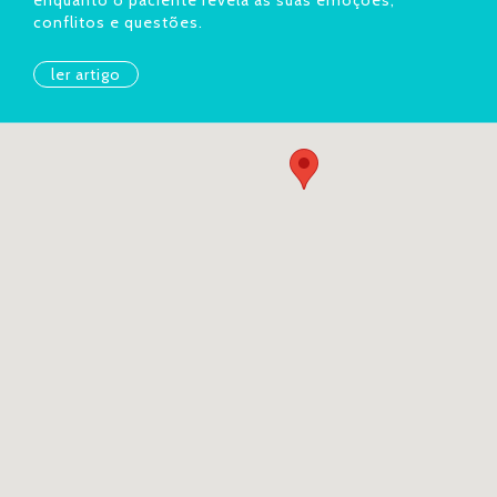
enquanto o paciente revela as suas emoções,
conflitos e questões.
ler artigo
ONDE ESTAMOS?
Rua Andrade Corvo 50
3º Direito, 3º Esquerdo e 1º Direito
1050-009 Lisboa
Avenida de Paris 4, 1º Esquerdo
1000-228 Lisboa
Rua de Camões 218, 2º andar
4000-138 Porto
Avenida 25 de Abril de 1974, nº 36 B 1H
2800-299 Almada