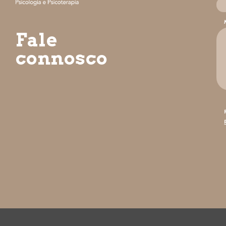
Fale
connosco