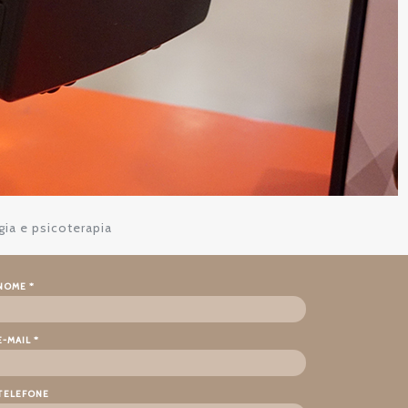
gia e psicoterapia
NOME *
E-MAIL *
TELEFONE