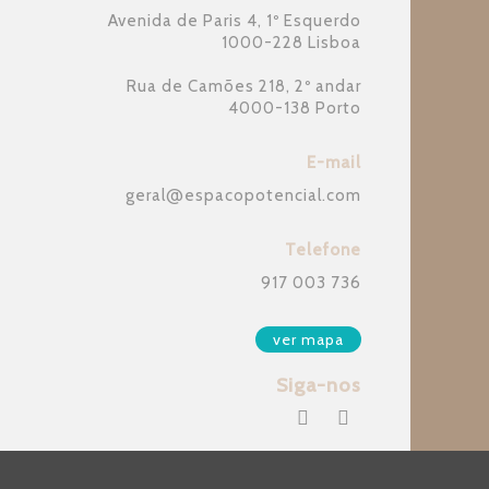
Avenida de Paris 4, 1º Esquerdo
1000-228 Lisboa
Rua de Camões 218, 2º andar
4000-138 Porto
E-mail
geral
@
espacopotencial.com
Telefone
917 003 736
ver mapa
Siga-nos