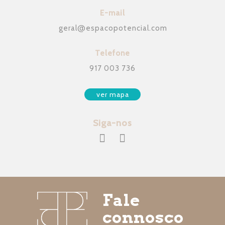
E-mail
geral
@
espacopotencial.com
Telefone
917 003 736
ver mapa
Siga-nos
Fale
connosco