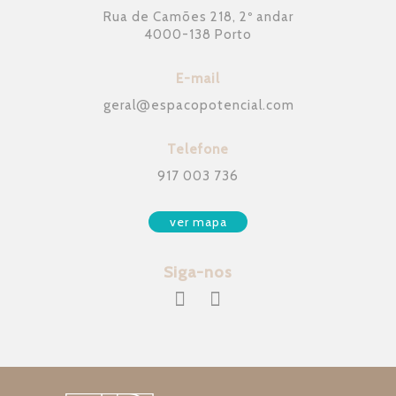
Rua de Camões 218, 2º andar
4000-138 Porto
E-mail
geral
@
espacopotencial.com
Telefone
917 003 736
ver mapa
Siga-nos