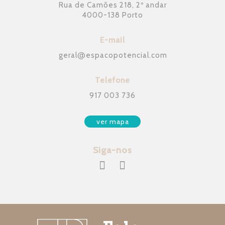
Rua de Camões 218, 2º andar
4000-138 Porto
E-mail
geral
@
espacopotencial.com
Telefone
917 003 736
ver mapa
Siga-nos