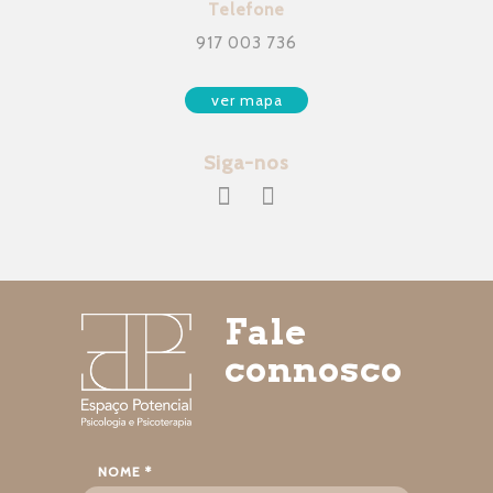
Telefone
917 003 736
ver mapa
Siga-nos
Fale
connosco
NOME *