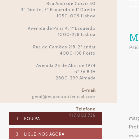
Rua Andrade Corvo 50
3º Direito, 3º Esquerdo e 1º Direito
1050-009 Lisboa
Avenida de Paris 4, 1º Esquerdo
1000-228 Lisboa
M
Rua de Camões 218, 2º andar
Psic
4000-138 Porto
Avenida 25 de Abril de 1974
nº 36 B 1H
2800-299 Almada
E-mail
geral
espacopotencial.com
@
Telefone
917 003 736
Mar
EQUIPA
Prof
LIGUE-NOS AGORA
esse