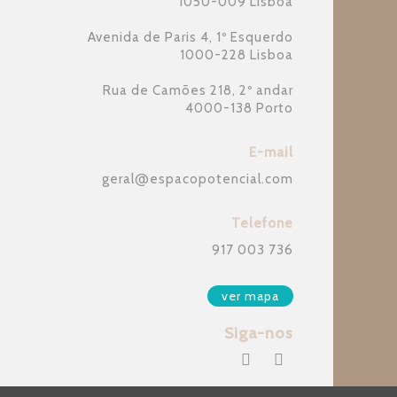
1050-009 Lisboa
Avenida de Paris 4, 1º Esquerdo
1000-228 Lisboa
Rua de Camões 218, 2º andar
4000-138 Porto
E-mail
geral
@
espacopotencial.com
Telefone
917 003 736
ver mapa
Siga-nos