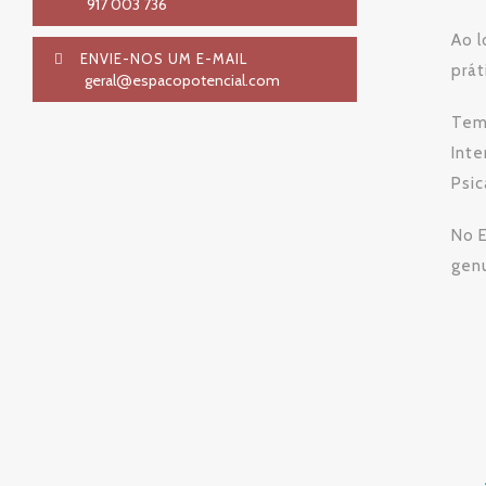
917 003 736
Ao l
ENVIE-NOS UM E-MAIL
prát
geral
espacopotencial.com
@
Tem
Inte
Psic
No E
genu