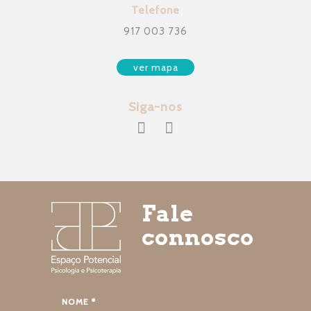
Telefone
917 003 736
ver mapa
Siga-nos
Fale
connosco
NOME *