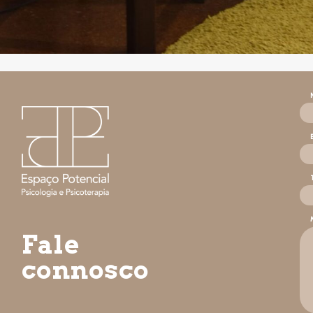
Fale
connosco