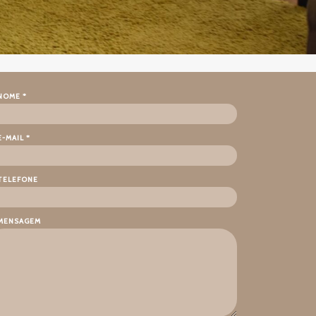
NOME *
E-MAIL *
TELEFONE
MENSAGEM