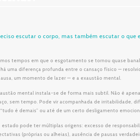
reciso escutar o corpo, mas também escutar o que 
emos tempos em que o esgotamento se tornou quase banaliz
 há uma diferença profunda entre o cansaço físico — reso
pausa, um momento de lazer — e a exaustão mental.
austão mental instala-se de forma mais subtil. Não é ape
ço, sem tempo. Pode vir acompanhada de irritabilidade, di
 “tudo é demais” ou até de um certo desligamento emocion
 estado pode ter múltiplas origens: excesso de responsabi
ctativas (próprias ou alheias), ausência de pausas verdade