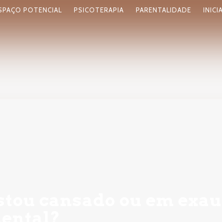
SPAÇO POTENCIAL
PSICOTERAPIA
PARENTALIDADE
INICI
stou cansado ou em exau
ental?