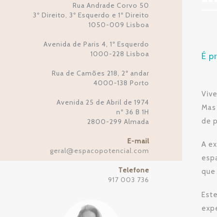
Rua Andrade Corvo 50
3º Direito, 3º Esquerdo e 1º Direito
1050-009 Lisboa
Avenida de Paris 4, 1º Esquerdo
1000-228 Lisboa
É p
Rua de Camões 218, 2º andar
4000-138 Porto
Viv
Avenida 25 de Abril de 1974
Mas
nº 36 B 1H
de 
2800-299 Almada
E-mail
A ex
geral
espacopotencial.com
@
espa
Telefone
que
917 003 736
Este
expe