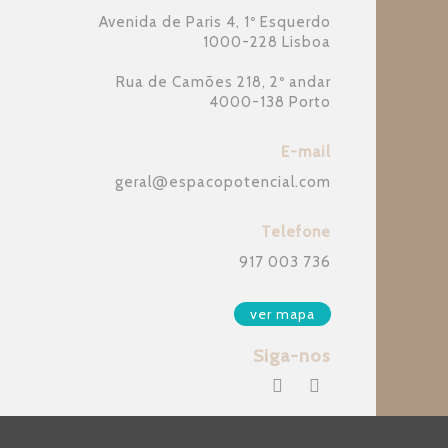
Avenida de Paris 4, 1º Esquerdo
1000-228 Lisboa
Rua de Camões 218, 2º andar
4000-138 Porto
E-mail
geral
@
espacopotencial.com
Telefone
917 003 736
ver mapa
Siga-nos