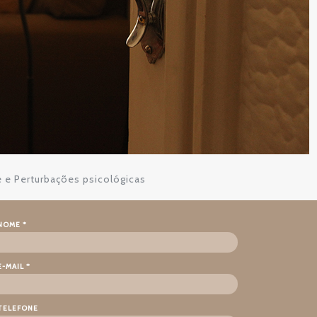
e e Perturbações psicológicas
NOME *
E-MAIL *
TELEFONE