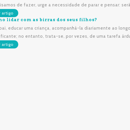
isamos de fazer, urge a necessidade de parar e pensar: se
r artigo
o lidar com as birras dos seus filhos?
pai, educar uma criança, acompanhá-la diariamente ao longo 
ificante; no entanto, trata-se, por vezes, de uma tarefa ár
r artigo