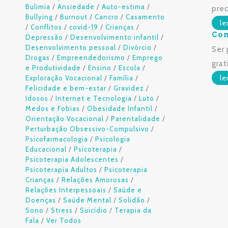
/
/
/
Bulimia
Ansiedade
Auto-estima
prec
/
/
/
Bullying
Burnout
Cancro
Casamento
le
/
/
/
/
Conflitos
covid-19
Crianças
Com
/
/
Depressão
Desenvolvimento infantil
/
/
Desenvolvimento pessoal
Divórcio
Ser 
/
/
Drogas
Empreendedorismo
Emprego
grat
/
/
/
e Produtividade
Ensino
Escola
/
/
le
Exploração Vocacional
Família
/
/
Felicidade e bem-estar
Gravidez
/
/
/
Idosos
Internet e Tecnologia
Luto
/
/
Medos e Fobias
Obesidade Infantil
/
/
Orientação Vocacional
Parentalidade
/
Perturbação Obsessivo-Compulsivo
/
Psicofarmacologia
Psicologia
/
/
Educacional
Psicoterapia
/
Psicoterapia Adolescentes
/
Psicoterapia Adultos
Psicoterapia
/
/
Crianças
Relações Amorosas
/
Relações Interpessoais
Saúde e
/
/
/
Doenças
Saúde Mental
Solidão
/
/
/
Sono
Stress
Suicídio
Terapia da
/
Fala
Ver Todos