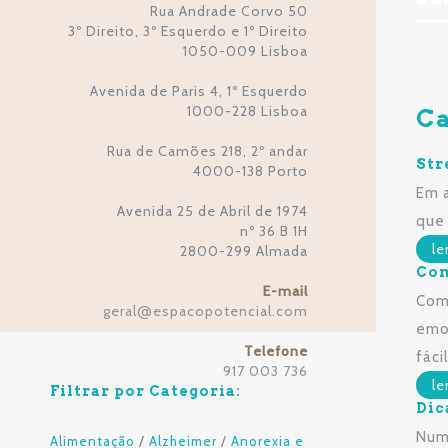
Rua Andrade Corvo 50
3º Direito, 3º Esquerdo e 1º Direito
1050-009 Lisboa
Avenida de Paris 4, 1º Esquerdo
1000-228 Lisboa
Ca
Rua de Camões 218, 2º andar
Str
4000-138 Porto
Em a
Avenida 25 de Abril de 1974
que
nº 36 B 1H
le
2800-299 Almada
Com
E-mail
Com 
geral
espacopotencial.com
@
emo
Telefone
fáci
917 003 736
le
Filtrar por Categoria:
Dic
Numa
/
/
Alimentação
Alzheimer
Anorexia e